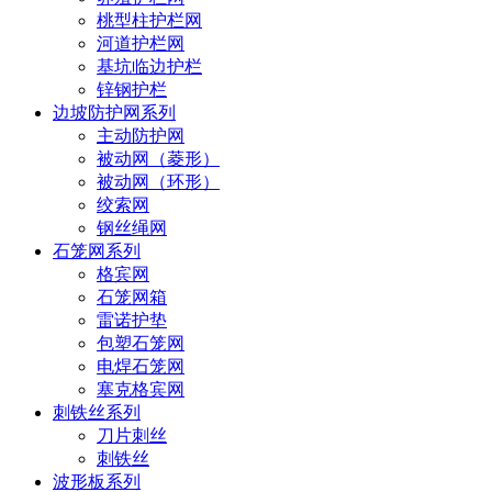
桃型柱护栏网
河道护栏网
基坑临边护栏
锌钢护栏
边坡防护网系列
主动防护网
被动网（菱形）
被动网（环形）
绞索网
钢丝绳网
石笼网系列
格宾网
石笼网箱
雷诺护垫
包塑石笼网
电焊石笼网
塞克格宾网
刺铁丝系列
刀片刺丝
刺铁丝
波形板系列