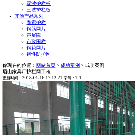
双波护栏板
三波护栏板
其他产品系列
缆索护栏
钢筋网片
声屏障
市政围栏
钢笆网片
钢性防护网
你现在的位置：
网站首页
>
成功案例
>
成功案例
眉山家具厂护栏网工程
2018-01-16 17:12:21
T
|
T
更新时间：
字号：