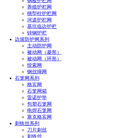
钢板护栏网
养殖护栏网
桃型柱护栏网
河道护栏网
基坑临边护栏
锌钢护栏
边坡防护网系列
主动防护网
被动网（菱形）
被动网（环形）
绞索网
钢丝绳网
石笼网系列
格宾网
石笼网箱
雷诺护垫
包塑石笼网
电焊石笼网
塞克格宾网
刺铁丝系列
刀片刺丝
刺铁丝