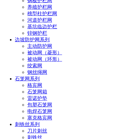
钢板护栏网
养殖护栏网
桃型柱护栏网
河道护栏网
基坑临边护栏
锌钢护栏
边坡防护网系列
主动防护网
被动网（菱形）
被动网（环形）
绞索网
钢丝绳网
石笼网系列
格宾网
石笼网箱
雷诺护垫
包塑石笼网
电焊石笼网
塞克格宾网
刺铁丝系列
刀片刺丝
刺铁丝