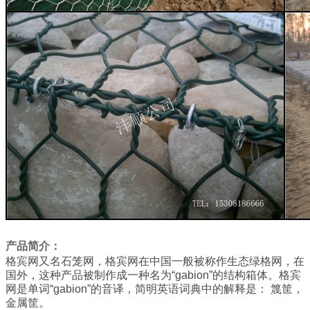
产品简介：
格宾网又名石笼网，格宾网在中国一般被称作生态绿格网，在
国外，这种产品被制作成一种名为“gabion”的结构箱体。格宾
网是单词“gabion”的音译，简明英语词典中的解释是： 篾筐，
金属筐。