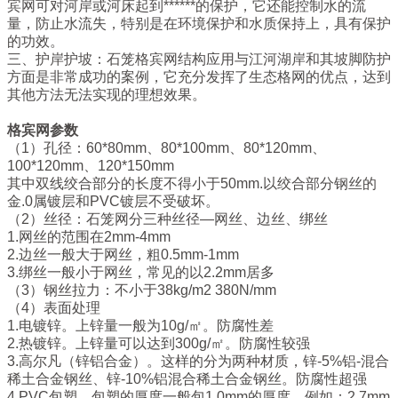
宾网可对河岸或河床起到******的保护，它还能控制水的流
量，防止水流失，特别是在环境保护和水质保持上，具有保护
的功效。
三、护岸护坡：石笼格宾网结构应用与江河湖岸和其坡脚防护
方面是非常成功的案例，它充分发挥了生态格网的优点，达到
其他方法无法实现的理想效果。
格宾网参数
（1）孔径：60*80mm、80*100mm、80*120mm、
100*120mm、120*150mm
其中双线绞合部分的长度不得小于50mm.以绞合部分钢丝的
金.0属镀层和PVC镀层不受破坏。
（2）丝径：石笼网分三种丝径—网丝、边丝、绑丝
1.网丝的范围在2mm-4mm
2.边丝一般大于网丝，粗0.5mm-1mm
3.绑丝一般小于网丝，常见的以2.2mm居多
（3）钢丝拉力：不小于38kg/m2 380N/mm
（4）表面处理
1.电镀锌。上锌量一般为10g/㎡。防腐性差
2.热镀锌。上锌量可以达到300g/
㎡
。防腐性较强
3.高尔凡（锌铝合金）。这样的分为两种材质，锌-5%铝-混合
稀土合金钢丝、锌-10%铝混合稀土合金钢丝。防腐性超强
4.PVC包塑。包塑的厚度一般包1.0mm的厚度，例如：2.7mm