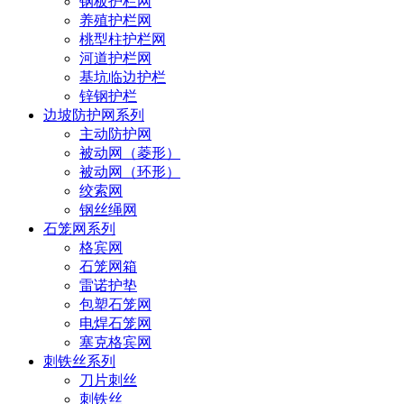
钢板护栏网
养殖护栏网
桃型柱护栏网
河道护栏网
基坑临边护栏
锌钢护栏
边坡防护网系列
主动防护网
被动网（菱形）
被动网（环形）
绞索网
钢丝绳网
石笼网系列
格宾网
石笼网箱
雷诺护垫
包塑石笼网
电焊石笼网
塞克格宾网
刺铁丝系列
刀片刺丝
刺铁丝