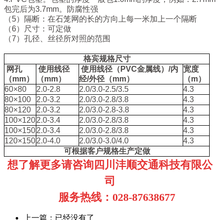
包完后为3.7mm。防腐性强
（5）隔断：在石笼网的长的方向上每一米加上一个隔断
（6）尺寸：可定做
（7）孔径、丝径所对照的范围
格宾规格尺寸
网孔
使用线径
使用线径（PVC金属线）/内
宽度
（mm）
（mm）
经/外径（mm）
（m）
60×80
2.0-2.8
2.0/3.0-2.5/3.5
4.3
80×100
2.0-3.2
2.0/3.0-2.8/3.8
4.3
80×120
2.0-3.2
2.0/3.0-2.8-3.8
4.3
100×120
2.0-3.4
2.0/3.0-2.8/3.8
4.3
100×150
2.0-3.4
2.0/3.0-2.8/3.8
4.3
120×150
2.0-4.0
2.0/3.0-3.0/4.0
4.3
可根据客户规格生产定做
想了解更多请咨询四川沣顺交通科技有限公
司
服务热线：028-87638677
上一篇：已经没有了