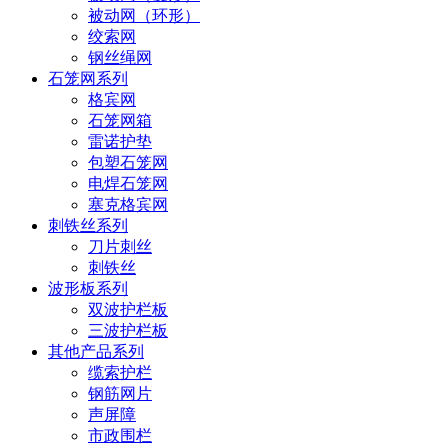
被动网（环形）
绞索网
钢丝绳网
石笼网系列
格宾网
石笼网箱
雷诺护垫
包塑石笼网
电焊石笼网
塞克格宾网
刺铁丝系列
刀片刺丝
刺铁丝
波形板系列
双波护栏板
三波护栏板
其他产品系列
缆索护栏
钢筋网片
声屏障
市政围栏