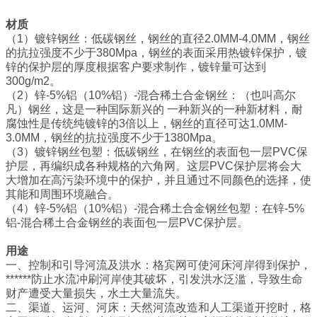
材质
（1）镀锌钢丝：低碳钢丝，钢丝的直径2.0MM-4.0MM，钢丝
的抗拉强度不少于380Mpa，钢丝的表面采用热镀锌保护，镀
锌的保护层的厚度根据客户要求制作，镀锌量可达到
300g/m2。
（2）锌-5%铝（10%铝）-混合稀土合金钢丝：（也叫高尔
凡）钢丝，这是一种国际新兴的 一种新兴的一种新材料，耐
腐蚀性是传统纯镀锌的3倍以上，钢丝的直径可达1.0MM-
3.0MM，钢丝的抗拉强度不少于1380Mpa。
（3）镀锌钢丝包塑：低碳钢丝，在钢丝的表面包一层PVC保
护层，再编织成各种规格的六角网。这层PVC保护层将会大
大增加在高污染环境中的保护，并且通过不同颜色的选择，使
其能和周围环境融合。
（4）锌-5%铝（10%铝）-混合稀土合金钢丝包塑：在锌-5%
铝-混合稀土合金钢丝的表面包一层PVC保护层。
用途
一、控制和引导河流及洪水：格宾网可使河床河岸得到保护，
******防止水流冲刷河岸使其破坏，引发洪水泛滥，导致生命
财产遭受大量损失，水土大量流失。
二、渠道、运河、河床：天然河流改造和人工渠道开挖时，格