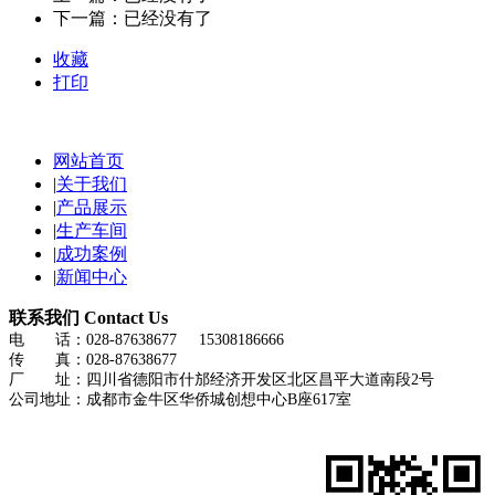
下一篇：已经没有了
收藏
打印
网站首页
|
关于我们
|
产品展示
|
生产车间
|
成功案例
|
新闻中心
联系我们
Contact Us
电 话：028-87638677 15308186666
传 真：028-87638677
厂 址：四川省德阳市什邡经济开发区北区昌平大道南段2号
公司地址：成都市金牛区华侨城创想中心B座617室